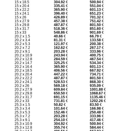
15 x 18.5
304.92
€
500.94
€
15 x 20.4
335.41
€
551.04
€
15 x 22.2
365.90
€
601.13
€
15 x 24.1
396.40
€
651.23
€
15 x 26
426.89
€
701.32
€
15 x 27.9
457.38
€
751.42
€
15 x 29.8
487.87
€
801.50
€
15 x 31.7
518.36
€
851.60
€
15 x 33
548.86
€
901.69
€
20.2 x 1.5
40.66
€
66.79
€
20.2 x 3.4
81.31
€
133.58
€
20.2 x 5.3
121.97
€
200.38
€
20.2 x 7.2
162.62
€
267.17
€
20.2 x 9.1
203.28
€
333.96
€
20.2 x 10.9
243.94
€
400.75
€
20.2 x 12.8
284.59
€
467.54
€
20.2 x 14.7
325.25
€
534.34
€
20.2 x 16.4
365.90
€
601.13
€
20.2 x 18.5
406.56
€
667.92
€
20.2 x 20.4
447.22
€
734.71
€
20.2 x 22.2
487.87
€
801.50
€
20.2 x 24.1
528.53
€
868.30
€
20.2 x 26
569.18
€
935.09
€
20.2 x 27.9
609.84
€
1001.88
€
20.2 x 29.8
650.50
€
1068.67
€
20.2 x 31.7
691.15
€
1135.46
€
20.2 x 33
731.81
€
1202.26
€
25.3 x 1.5
50.82
€
83.50
€
25.3 x 3.4
101.64
€
166.98
€
25.3 x 5.3
152.46
€
250.48
€
25.3 x 7.2
203.28
€
333.96
€
25.3 x 9.1
254.10
€
417.46
€
25.3 x 10.9
304.92
€
500.94
€
25.3 x 12.8
355.74
€
584.44
€