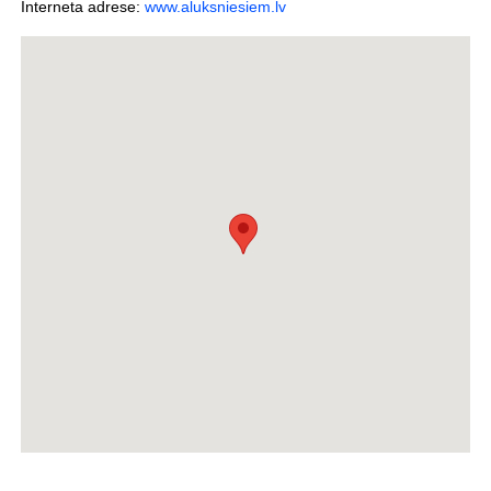
Interneta adrese:
www.aluksniesiem.lv