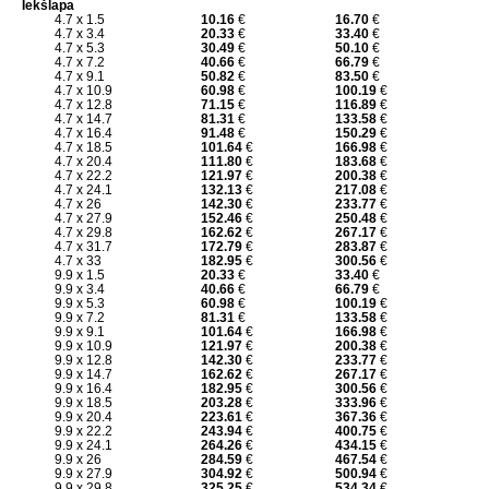
Iekšlapa
4.7 x 1.5
10.16
€
16.70
€
4.7 x 3.4
20.33
€
33.40
€
4.7 x 5.3
30.49
€
50.10
€
4.7 x 7.2
40.66
€
66.79
€
4.7 x 9.1
50.82
€
83.50
€
4.7 x 10.9
60.98
€
100.19
€
4.7 x 12.8
71.15
€
116.89
€
4.7 x 14.7
81.31
€
133.58
€
4.7 x 16.4
91.48
€
150.29
€
4.7 x 18.5
101.64
€
166.98
€
4.7 x 20.4
111.80
€
183.68
€
4.7 x 22.2
121.97
€
200.38
€
4.7 x 24.1
132.13
€
217.08
€
4.7 x 26
142.30
€
233.77
€
4.7 x 27.9
152.46
€
250.48
€
4.7 x 29.8
162.62
€
267.17
€
4.7 x 31.7
172.79
€
283.87
€
4.7 x 33
182.95
€
300.56
€
9.9 x 1.5
20.33
€
33.40
€
9.9 x 3.4
40.66
€
66.79
€
9.9 x 5.3
60.98
€
100.19
€
9.9 x 7.2
81.31
€
133.58
€
9.9 x 9.1
101.64
€
166.98
€
9.9 x 10.9
121.97
€
200.38
€
9.9 x 12.8
142.30
€
233.77
€
9.9 x 14.7
162.62
€
267.17
€
9.9 x 16.4
182.95
€
300.56
€
9.9 x 18.5
203.28
€
333.96
€
9.9 x 20.4
223.61
€
367.36
€
9.9 x 22.2
243.94
€
400.75
€
9.9 x 24.1
264.26
€
434.15
€
9.9 x 26
284.59
€
467.54
€
9.9 x 27.9
304.92
€
500.94
€
9.9 x 29.8
325.25
€
534.34
€