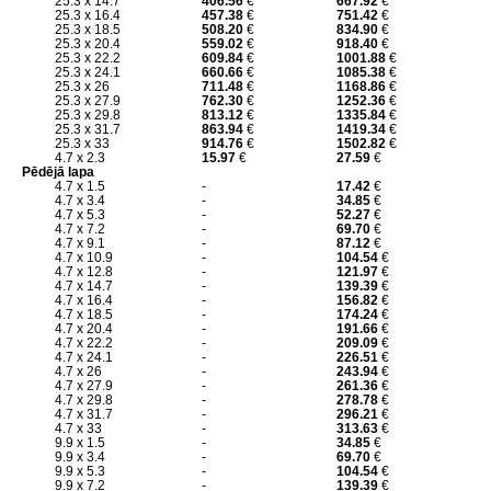
25.3 x 14.7
406.56
€
667.92
€
25.3 x 16.4
457.38
€
751.42
€
25.3 x 18.5
508.20
€
834.90
€
25.3 x 20.4
559.02
€
918.40
€
25.3 x 22.2
609.84
€
1001.88
€
25.3 x 24.1
660.66
€
1085.38
€
25.3 x 26
711.48
€
1168.86
€
25.3 x 27.9
762.30
€
1252.36
€
25.3 x 29.8
813.12
€
1335.84
€
25.3 x 31.7
863.94
€
1419.34
€
25.3 x 33
914.76
€
1502.82
€
4.7 x 2.3
15.97
€
27.59
€
Pēdējā lapa
4.7 x 1.5
-
17.42
€
4.7 x 3.4
-
34.85
€
4.7 x 5.3
-
52.27
€
4.7 x 7.2
-
69.70
€
4.7 x 9.1
-
87.12
€
4.7 x 10.9
-
104.54
€
4.7 x 12.8
-
121.97
€
4.7 x 14.7
-
139.39
€
4.7 x 16.4
-
156.82
€
4.7 x 18.5
-
174.24
€
4.7 x 20.4
-
191.66
€
4.7 x 22.2
-
209.09
€
4.7 x 24.1
-
226.51
€
4.7 x 26
-
243.94
€
4.7 x 27.9
-
261.36
€
4.7 x 29.8
-
278.78
€
4.7 x 31.7
-
296.21
€
4.7 x 33
-
313.63
€
9.9 x 1.5
-
34.85
€
9.9 x 3.4
-
69.70
€
9.9 x 5.3
-
104.54
€
9.9 x 7.2
-
139.39
€