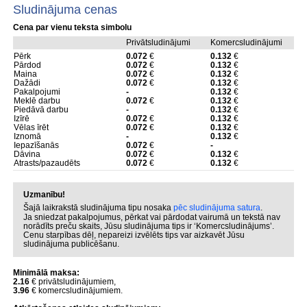
Sludinājuma cenas
Cena par vienu teksta simbolu
Privātsludinājumi
Komercsludinājumi
Pērk
0.072
€
0.132
€
Pārdod
0.072
€
0.132
€
Maina
0.072
€
0.132
€
Dažādi
0.072
€
0.132
€
Pakalpojumi
-
0.132
€
Meklē darbu
0.072
€
0.132
€
Piedāvā darbu
-
0.132
€
Izīrē
0.072
€
0.132
€
Vēlas īrēt
0.072
€
0.132
€
Iznomā
-
0.132
€
Iepazīšanās
0.072
€
-
Dāvina
0.072
€
0.132
€
Atrasts/pazaudēts
0.072
€
0.132
€
Uzmanību!
Šajā laikrakstā sludinājuma tipu nosaka
pēc sludinājuma satura
.
Ja sniedzat pakalpojumus, pērkat vai pārdodat vairumā un tekstā nav
norādīts preču skaits, Jūsu sludinājuma tips ir ‘Komercsludinājums’.
Cenu starpības dēļ, nepareizi izvēlēts tips var aizkavēt Jūsu
sludinājuma publicēšanu.
Minimālā maksa:
2.16
€ privātsludinājumiem,
3.96
€ komercsludinājumiem.