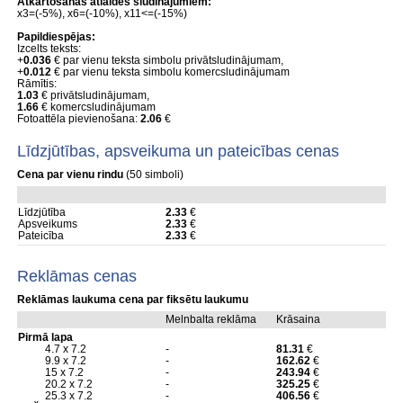
Atkārtošanas atlaides sludinājumiem:
x3=(-5%), x6=(-10%), x11<=(-15%)
Papildiespējas:
Izcelts teksts:
+
0.036
€ par vienu teksta simbolu privātsludinājumam,
+
0.012
€ par vienu teksta simbolu komercsludinājumam
Rāmītis:
1.03
€ privātsludinājumam,
1.66
€ komercsludinājumam
Fotoattēla pievienošana:
2.06
€
Līdzjūtības, apsveikuma un pateicības cenas
Cena par vienu rindu
(50 simboli)
Līdzjūtība
2.33
€
Apsveikums
2.33
€
Pateicība
2.33
€
Reklāmas cenas
Reklāmas laukuma cena par fiksētu laukumu
Melnbalta reklāma
Krāsaina
Pirmā lapa
4.7 x 7.2
-
81.31
€
9.9 x 7.2
-
162.62
€
15 x 7.2
-
243.94
€
20.2 x 7.2
-
325.25
€
25.3 x 7.2
-
406.56
€