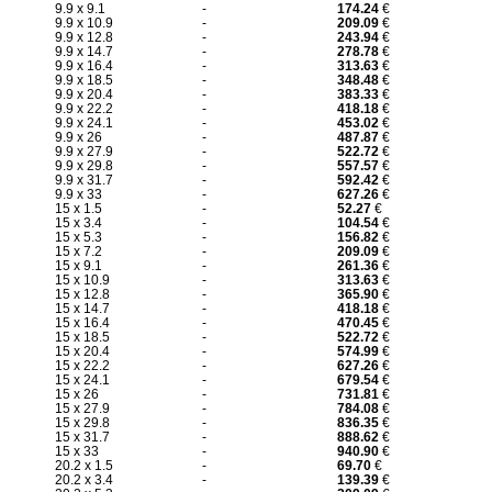
9.9 x 9.1
-
174.24
€
9.9 x 10.9
-
209.09
€
9.9 x 12.8
-
243.94
€
9.9 x 14.7
-
278.78
€
9.9 x 16.4
-
313.63
€
9.9 x 18.5
-
348.48
€
9.9 x 20.4
-
383.33
€
9.9 x 22.2
-
418.18
€
9.9 x 24.1
-
453.02
€
9.9 x 26
-
487.87
€
9.9 x 27.9
-
522.72
€
9.9 x 29.8
-
557.57
€
9.9 x 31.7
-
592.42
€
9.9 x 33
-
627.26
€
15 x 1.5
-
52.27
€
15 x 3.4
-
104.54
€
15 x 5.3
-
156.82
€
15 x 7.2
-
209.09
€
15 x 9.1
-
261.36
€
15 x 10.9
-
313.63
€
15 x 12.8
-
365.90
€
15 x 14.7
-
418.18
€
15 x 16.4
-
470.45
€
15 x 18.5
-
522.72
€
15 x 20.4
-
574.99
€
15 x 22.2
-
627.26
€
15 x 24.1
-
679.54
€
15 x 26
-
731.81
€
15 x 27.9
-
784.08
€
15 x 29.8
-
836.35
€
15 x 31.7
-
888.62
€
15 x 33
-
940.90
€
20.2 x 1.5
-
69.70
€
20.2 x 3.4
-
139.39
€