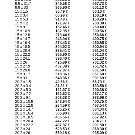
9.9 x 31.7
345.58
€
567.73
€
9.9 x 33
365.90
€
601.13
€
15 x 1.5
30.49
€
50.10
€
15 x 3.4
60.98
€
100.19
€
15 x 5.3
91.48
€
150.29
€
15 x 7.2
121.97
€
200.38
€
15 x 9.1
152.46
€
250.48
€
15 x 10.9
182.95
€
300.56
€
15 x 12.8
213.44
€
350.66
€
15 x 14.7
243.94
€
400.75
€
15 x 16.4
274.43
€
450.85
€
15 x 18.5
304.92
€
500.94
€
15 x 20.4
335.41
€
551.04
€
15 x 22.2
365.90
€
601.13
€
15 x 24.1
396.40
€
651.23
€
15 x 26
426.89
€
701.32
€
15 x 27.9
457.38
€
751.42
€
15 x 29.8
487.87
€
801.50
€
15 x 31.7
518.36
€
851.60
€
15 x 33
548.86
€
901.69
€
20.2 x 1.5
40.66
€
66.79
€
20.2 x 3.4
81.31
€
133.58
€
20.2 x 5.3
121.97
€
200.38
€
20.2 x 7.2
162.62
€
267.17
€
20.2 x 9.1
203.28
€
333.96
€
20.2 x 10.9
243.94
€
400.75
€
20.2 x 12.8
284.59
€
467.54
€
20.2 x 14.7
325.25
€
534.34
€
20.2 x 16.4
365.90
€
601.13
€
20.2 x 18.5
406.56
€
667.92
€
20.2 x 20.4
447.22
€
734.71
€
20.2 x 22.2
487.87
€
801.50
€
20.2 x 24.1
528.53
€
868.30
€
20.2 x 26
569.18
€
935.09
€