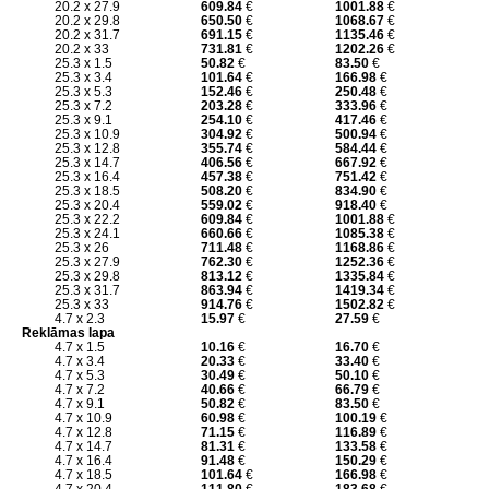
20.2 x 27.9
609.84
€
1001.88
€
20.2 x 29.8
650.50
€
1068.67
€
20.2 x 31.7
691.15
€
1135.46
€
20.2 x 33
731.81
€
1202.26
€
25.3 x 1.5
50.82
€
83.50
€
25.3 x 3.4
101.64
€
166.98
€
25.3 x 5.3
152.46
€
250.48
€
25.3 x 7.2
203.28
€
333.96
€
25.3 x 9.1
254.10
€
417.46
€
25.3 x 10.9
304.92
€
500.94
€
25.3 x 12.8
355.74
€
584.44
€
25.3 x 14.7
406.56
€
667.92
€
25.3 x 16.4
457.38
€
751.42
€
25.3 x 18.5
508.20
€
834.90
€
25.3 x 20.4
559.02
€
918.40
€
25.3 x 22.2
609.84
€
1001.88
€
25.3 x 24.1
660.66
€
1085.38
€
25.3 x 26
711.48
€
1168.86
€
25.3 x 27.9
762.30
€
1252.36
€
25.3 x 29.8
813.12
€
1335.84
€
25.3 x 31.7
863.94
€
1419.34
€
25.3 x 33
914.76
€
1502.82
€
4.7 x 2.3
15.97
€
27.59
€
Reklāmas lapa
4.7 x 1.5
10.16
€
16.70
€
4.7 x 3.4
20.33
€
33.40
€
4.7 x 5.3
30.49
€
50.10
€
4.7 x 7.2
40.66
€
66.79
€
4.7 x 9.1
50.82
€
83.50
€
4.7 x 10.9
60.98
€
100.19
€
4.7 x 12.8
71.15
€
116.89
€
4.7 x 14.7
81.31
€
133.58
€
4.7 x 16.4
91.48
€
150.29
€
4.7 x 18.5
101.64
€
166.98
€