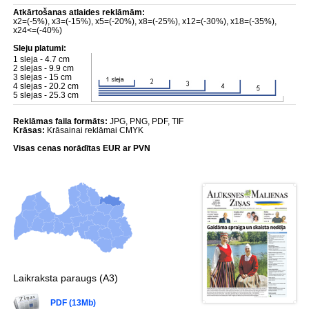
Atkārtošanas atlaides reklāmām:
x2=(-5%), x3=(-15%), x5=(-20%), x8=(-25%), x12=(-30%), x18=(-35%),
x24<=(-40%)
Sleju platumi:
1 sleja - 4.7 cm
2 slejas - 9.9 cm
3 slejas - 15 cm
4 slejas - 20.2 cm
5 slejas - 25.3 cm
Reklāmas faila formāts:
JPG, PNG, PDF, TIF
Krāsas:
Krāsainai reklāmai CMYK
Visas cenas norādītas EUR ar PVN
Laikraksta paraugs (A3)
PDF (13Mb)