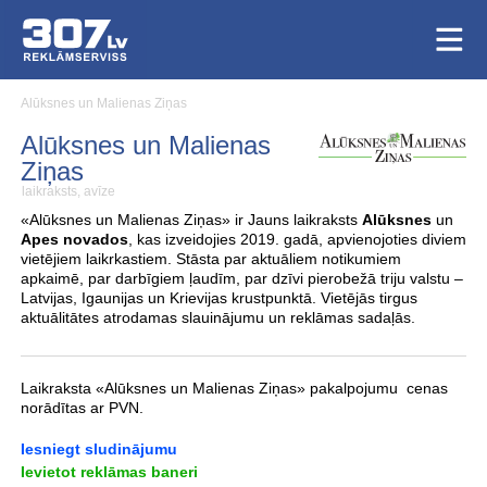
Alūksnes un Malienas Ziņas
Alūksnes un Malienas
Ziņas
laikraksts, avīze
«Alūksnes un Malienas Ziņas» ir Jauns laikraksts
Alūksnes
un
Apes novados
, kas izveidojies 2019. gadā, apvienojoties diviem
vietējiem laikrkastiem. Stāsta par aktuāliem notikumiem
apkaimē, par darbīgiem ļaudīm, par dzīvi pierobežā triju valstu –
Latvijas, Igaunijas un Krievijas krustpunktā. Vietējās tirgus
aktuālitātes atrodamas slauinājumu un reklāmas sadaļās.
Laikraksta «Alūksnes un Malienas Ziņas» pakalpojumu cenas
norādītas ar PVN.
Iesniegt sludinājumu
Ievietot reklāmas baneri