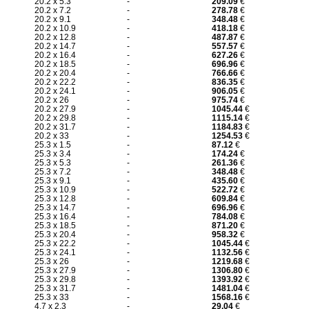
20.2 x 5.3
-
209.09
€
20.2 x 7.2
-
278.78
€
20.2 x 9.1
-
348.48
€
20.2 x 10.9
-
418.18
€
20.2 x 12.8
-
487.87
€
20.2 x 14.7
-
557.57
€
20.2 x 16.4
-
627.26
€
20.2 x 18.5
-
696.96
€
20.2 x 20.4
-
766.66
€
20.2 x 22.2
-
836.35
€
20.2 x 24.1
-
906.05
€
20.2 x 26
-
975.74
€
20.2 x 27.9
-
1045.44
€
20.2 x 29.8
-
1115.14
€
20.2 x 31.7
-
1184.83
€
20.2 x 33
-
1254.53
€
25.3 x 1.5
-
87.12
€
25.3 x 3.4
-
174.24
€
25.3 x 5.3
-
261.36
€
25.3 x 7.2
-
348.48
€
25.3 x 9.1
-
435.60
€
25.3 x 10.9
-
522.72
€
25.3 x 12.8
-
609.84
€
25.3 x 14.7
-
696.96
€
25.3 x 16.4
-
784.08
€
25.3 x 18.5
-
871.20
€
25.3 x 20.4
-
958.32
€
25.3 x 22.2
-
1045.44
€
25.3 x 24.1
-
1132.56
€
25.3 x 26
-
1219.68
€
25.3 x 27.9
-
1306.80
€
25.3 x 29.8
-
1393.92
€
25.3 x 31.7
-
1481.04
€
25.3 x 33
-
1568.16
€
4.7 x 2.3
-
29.04
€