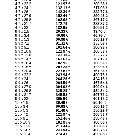
4.7 x 20.4
111.80
€
183.68
€
4.7 x 22.2
121.97
€
200.38
€
4.7 x 24.1
132.13
€
217.08
€
4.7 x 26
142.30
€
233.77
€
4.7 x 27.9
152.46
€
250.48
€
4.7 x 29.8
162.62
€
267.17
€
4.7 x 31.7
172.79
€
283.87
€
4.7 x 33
182.95
€
300.56
€
9.9 x 1.5
20.33
€
33.40
€
9.9 x 3.4
40.66
€
66.79
€
9.9 x 5.3
60.98
€
100.19
€
9.9 x 7.2
81.31
€
133.58
€
9.9 x 9.1
101.64
€
166.98
€
9.9 x 10.9
121.97
€
200.38
€
9.9 x 12.8
142.30
€
233.77
€
9.9 x 14.7
162.62
€
267.17
€
9.9 x 16.4
182.95
€
300.56
€
9.9 x 18.5
203.28
€
333.96
€
9.9 x 20.4
223.61
€
367.36
€
9.9 x 22.2
243.94
€
400.75
€
9.9 x 24.1
264.26
€
434.15
€
9.9 x 26
284.59
€
467.54
€
9.9 x 27.9
304.92
€
500.94
€
9.9 x 29.8
325.25
€
534.34
€
9.9 x 31.7
345.58
€
567.73
€
9.9 x 33
365.90
€
601.13
€
15 x 1.5
30.49
€
50.10
€
15 x 3.4
60.98
€
100.19
€
15 x 5.3
91.48
€
150.29
€
15 x 7.2
121.97
€
200.38
€
15 x 9.1
152.46
€
250.48
€
15 x 10.9
182.95
€
300.56
€
15 x 12.8
213.44
€
350.66
€
15 x 14.7
243.94
€
400.75
€
15 x 16.4
274.43
€
450.85
€