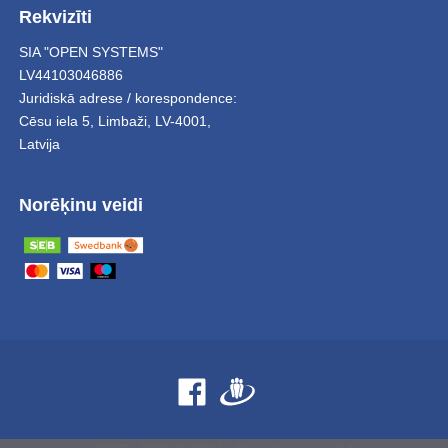
Rekvizīti
SIA "OPEN SYSTEMS"
LV44103046886
Juridiskā adrese / korespondence:
Cēsu iela 5
,
Limbaži
,
LV-4001,
Latvija
Norēķinu veidi